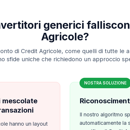
vertitori generici fallisc
Agricole
?
 conto di
Credit Agricole
, come quelli di tutte le 
o sfide uniche che richiedono un approccio spe
NOSTRA SOLUZIONE
i mescolate
Riconoscimento
transazioni
Il nostro algoritmo s
automaticamente la st
cole
hanno un layout