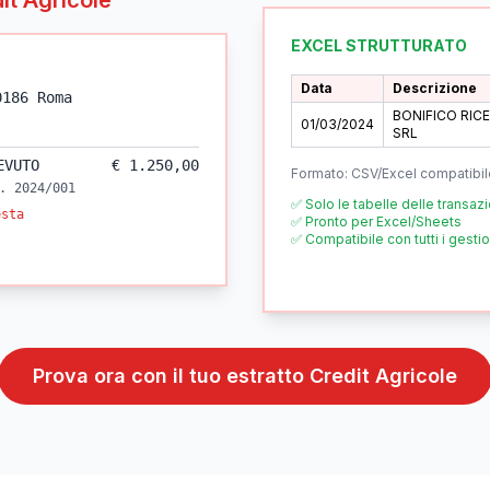
it Agricole
EXCEL STRUTTURATO
Data
Descrizione
0186 Roma
BONIFICO RIC
01/03/2024
SRL
EVUTO
€ 1.250,00
Formato: CSV/Excel compatibil
. 2024/001
✅ Solo le tabelle delle transazi
esta
✅ Pronto per Excel/Sheets
✅ Compatibile con tutti i gestio
Prova ora con il tuo estratto
Credit Agricole