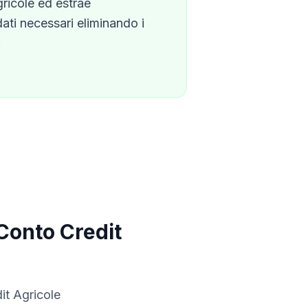
gricole
ed estrae
dati necessari eliminando i
.
 Conto
Credit
it Agricole